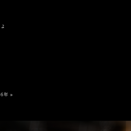
すよ
26年
»