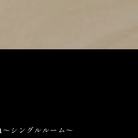
m
～シングルルーム～