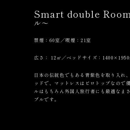
Smart double
Roo
ル～
禁煙：60室／喫煙：21室
広さ： 12
㎡
／ベッドサイズ：1400×195
日本の伝統色でもある青紫色を取り入れ
ッドで、マットレスはピロトップなので
ルはもちろん外国人旅行者にも最適なま
ブルです。