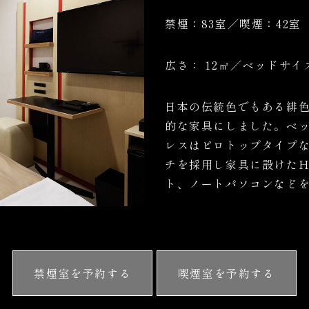
禁煙：83室／喫煙：42室
広さ： 12
㎡
／ベッドサイズ：
日本の伝統色でもある緋
的な家具にしました。ベ
レスはピロトップタイプな
チを採用し家具に設けたH
ト、ノートパソコンなど
禁煙室を予約する
喫煙室を予約する