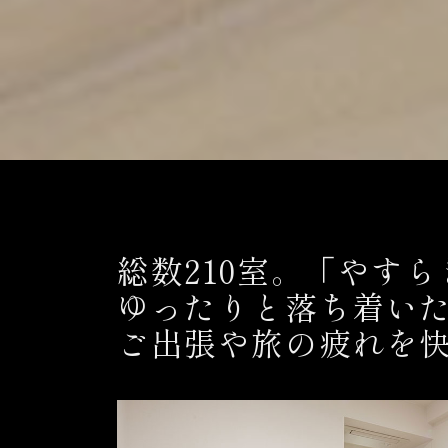
総数210室。「やす
ゆったりと落ち着い
ご出張や旅の疲れを