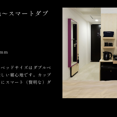
m
～スマートダブ
0mm
、ベッドサイズはダブルベ
優しい寝心地です。カップ
さにスマート（賢明な）ダ