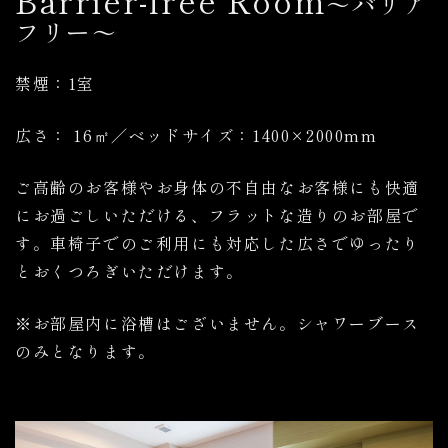
Barrier-free Room
～バリア
フリー～
禁煙：1室
広さ： 16
㎡
／ベッドサイズ：1400×2000mm
ご高齢のお客様やお身体の不自由なお客様にも快適
にお過ごしいただける、フラットな造りのお部屋で
す。車椅子でのご利用にも対応した広さでゆったり
とおくつろぎいただけます。
※お部屋内に浴槽はございません。シャワーブース
のみとなります。