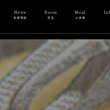
News
Room
Meal
In
新着情報
客室
お食事