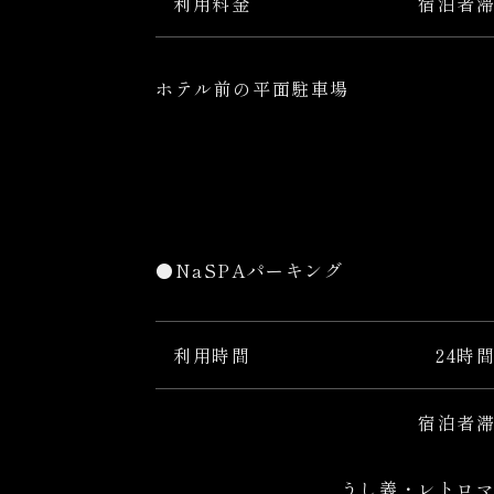
利用料金
宿泊者
ホテル前の平面駐車場
●NaSPAパーキング
利用時間
24時
宿泊者
うし義・レトロ