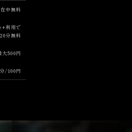
滞在中無料
gie+利用で
120分無料
 最大500円
0分/100円