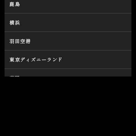
鹿島
横浜
羽田空港
東京ディズニーランド
幕張
銚子
茂原