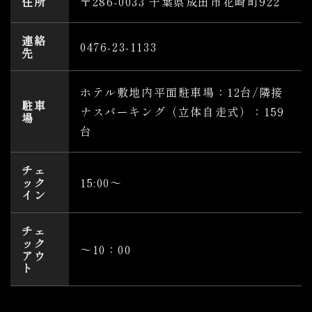
住所
〒286-0033 千葉県成田市花崎町922
連絡
0476-23-1133
先
ホテル敷地内平面駐車場：12台/隣接
駐車
ナスパーキング（立体自走式）：159
場
台
チェ
ック
15:00〜
イン
チェ
ック
～10：00
アウ
ト